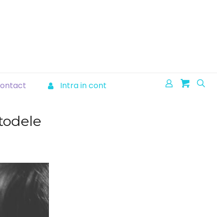
ontact
Intra in cont
todele