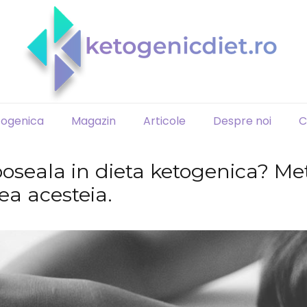
togenica
Magazin
Articole
Despre noi
C
oseala in dieta ketogenica? Me
ea acesteia.