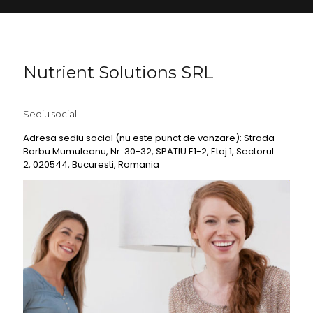
Nutrient Solutions SRL
Sediu social
Adresa sediu social (nu este punct de vanzare): Strada
Barbu Mumuleanu, Nr. 30-32, SPATIU E1-2, Etaj 1, Sectorul
2, 020544, Bucuresti, Romania
Detalii contact
0727737646
office@nutrient.ro