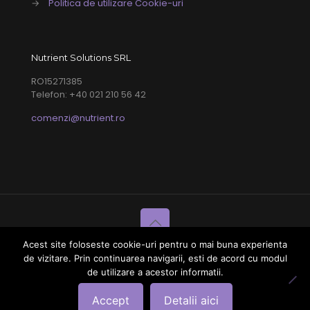
→
Politica de utilizare Cookie-uri
Nutrient Solutions SRL
RO15271385
Telefon: +40 021 210 56 42
comenzi@nutrient.ro
Acest site foloseste cookie-uri pentru o mai buna experienta
© 2018 KetogenicDiet.ro | Website design:
de vizitare. Prin continuarea navigarii, esti de acord cu modul
ruxandramicu.ro
de utilizare a acestor informatii.
Accept
Detalii aici