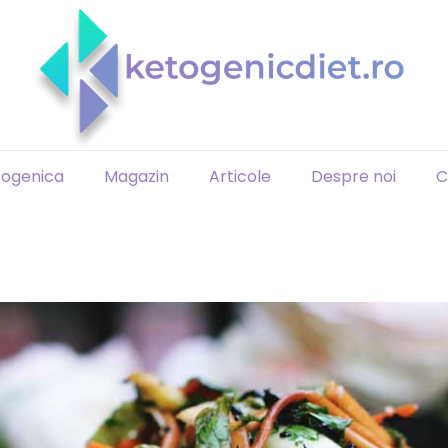
togenica
Magazin
Articole
Despre noi
C