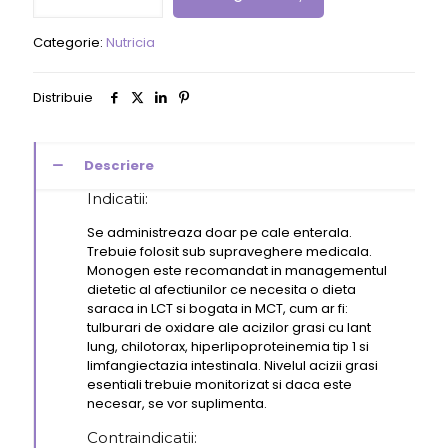
Categorie:
Nutricia
Distribuie
Descriere
Indicatii:
Se administreaza doar pe cale enterala.
Trebuie folosit sub supraveghere medicala.
Monogen este recomandat in managementul
dietetic al afectiunilor ce necesita o dieta
saraca in LCT si bogata in MCT, cum ar fi:
tulburari de oxidare ale acizilor grasi cu lant
lung, chilotorax, hiperlipoproteinemia tip 1 si
limfangiectazia intestinala. Nivelul acizii grasi
esentiali trebuie monitorizat si daca este
necesar, se vor suplimenta.
Contraindicatii: