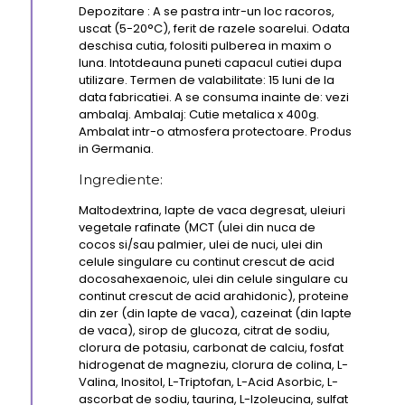
Depozitare : A se pastra intr-un loc racoros,
uscat (5-20°C), ferit de razele soarelui. Odata
deschisa cutia, folositi pulberea in maxim o
luna. Intotdeauna puneti capacul cutiei dupa
utilizare. Termen de valabilitate: 15 luni de la
data fabricatiei. A se consuma inainte de: vezi
ambalaj. Ambalaj: Cutie metalica x 400g.
Ambalat intr-o atmosfera protectoare. Produs
in Germania.
Ingrediente:
Maltodextrina, lapte de vaca degresat, uleiuri
vegetale rafinate (MCT (ulei din nuca de
cocos si/sau palmier, ulei de nuci, ulei din
celule singulare cu continut crescut de acid
docosahexaenoic, ulei din celule singulare cu
continut crescut de acid arahidonic), proteine
din zer (din lapte de vaca), cazeinat (din lapte
de vaca), sirop de glucoza, citrat de sodiu,
clorura de potasiu, carbonat de calciu, fosfat
hidrogenat de magneziu, clorura de colina, L-
Valina, Inositol, L-Triptofan, L-Acid Asorbic, L-
ascorbat de sodiu, taurina, L-Izoleucina, sulfat