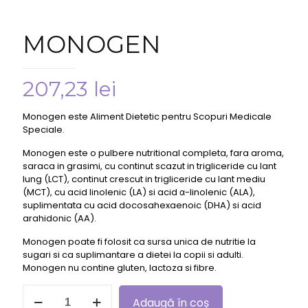
MONOGEN
207,23
lei
Monogen este Aliment Dietetic pentru Scopuri Medicale
Speciale.
Monogen este o pulbere nutritional completa, fara aroma,
saraca in grasimi, cu continut scazut in trigliceride cu lant
lung (LCT), continut crescut in trigliceride cu lant mediu
(MCT), cu acid linolenic (LA) si acid α-linolenic (ALA),
suplimentata cu acid docosahexaenoic (DHA) si acid
arahidonic (AA).
Monogen poate fi folosit ca sursa unica de nutritie la
sugari si ca suplimantare a dietei la copii si adulti.
Monogen nu contine gluten, lactoza si fibre.
Cantitate
Adaugă în coș
MONOGEN