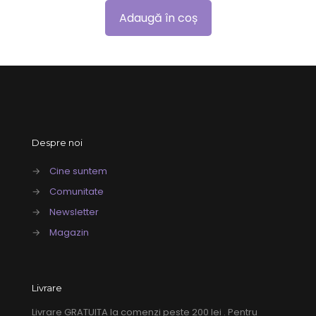
Adaugă în coș
Despre noi
→
Cine suntem
→
Comunitate
→
Newsletter
→
Magazin
Livrare
Livrare GRATUITA la comenzi peste 200 lei . Pentru