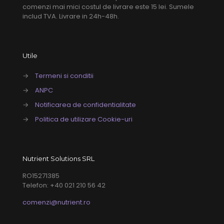
comenzi mai mici costul de livrare este 15 lei. Sumele
includ TVA. Livrare in 24h-48h.
Utile
→
Termeni si conditii
→
ANPC
→
Notificarea de confidentialitate
→
Politica de utilizare Cookie-uri
Nutrient Solutions SRL
RO15271385
Telefon: +40 021 210 56 42
comenzi@nutrient.ro