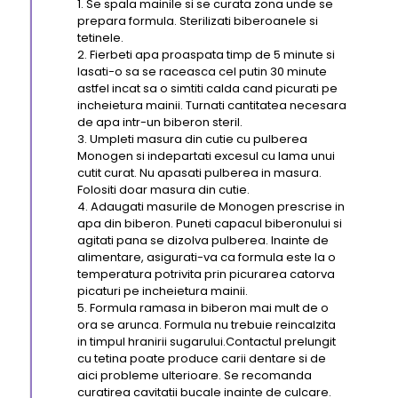
1. Se spala mainile si se curata zona unde se
prepara formula. Sterilizati biberoanele si
tetinele.
2. Fierbeti apa proaspata timp de 5 minute si
lasati-o sa se raceasca cel putin 30 minute
astfel incat sa o simtiti calda cand picurati pe
incheietura mainii. Turnati cantitatea necesara
de apa intr-un biberon steril.
3. Umpleti masura din cutie cu pulberea
Monogen si indepartati excesul cu lama unui
cutit curat. Nu apasati pulberea in masura.
Folositi doar masura din cutie.
4. Adaugati masurile de Monogen prescrise in
apa din biberon. Puneti capacul biberonului si
agitati pana se dizolva pulberea. Inainte de
alimentare, asigurati-va ca formula este la o
temperatura potrivita prin picurarea catorva
picaturi pe incheietura mainii.
5. Formula ramasa in biberon mai mult de o
ora se arunca. Formula nu trebuie reincalzita
in timpul hranirii sugarului.Contactul prelungit
cu tetina poate produce carii dentare si de
aici probleme ulterioare. Se recomanda
curatirea cavitatii bucale inainte de culcare.