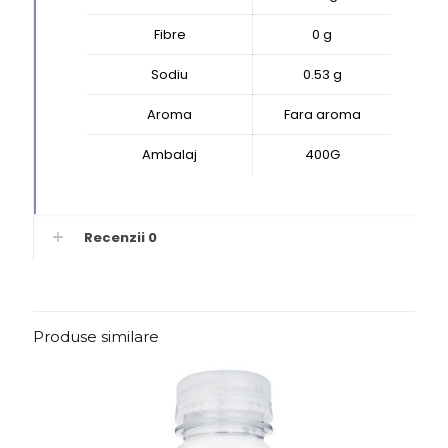
Fibre
0 g
Sodiu
0.53 g
Aroma
Fara aroma
Ambalaj
400G
Recenzii
0
Produse similare