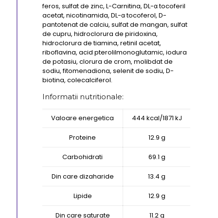
feros, sulfat de zinc, L-Carnitina, DL-α tocoferil
acetat, nicotinamida, DL-α tocoferol, D-
pantotenat de calciu, sulfat de mangan, sulfat
de cupru, hidroclorura de piridoxina,
hidroclorura de tiamina, retinil acetat,
riboflavina, acid pterolilmonoglutamic, iodura
de potasiu, clorura de crom, molibdat de
sodiu, fitomenadiona, selenit de sodiu, D-
biotina, colecalciferol.
Informatii nutritionale:
Valoare energetica
444 kcal/1871 kJ
Proteine
12.9 g
Carbohidrati
69.1 g
Din care dizaharide
13.4 g
Lipide
12.9 g
Din care saturate
11.2 g