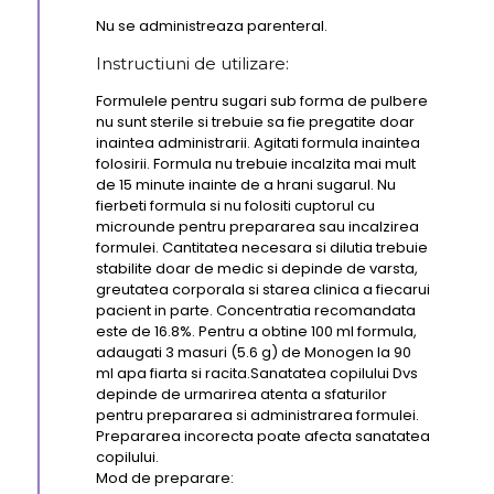
Nu se administreaza parenteral.
Instructiuni de utilizare:
Formulele pentru sugari sub forma de pulbere
nu sunt sterile si trebuie sa fie pregatite doar
inaintea administrarii. Agitati formula inaintea
folosirii. Formula nu trebuie incalzita mai mult
de 15 minute inainte de a hrani sugarul. Nu
fierbeti formula si nu folositi cuptorul cu
microunde pentru prepararea sau incalzirea
formulei. Cantitatea necesara si dilutia trebuie
stabilite doar de medic si depinde de varsta,
greutatea corporala si starea clinica a fiecarui
pacient in parte. Concentratia recomandata
este de 16.8%. Pentru a obtine 100 ml formula,
adaugati 3 masuri (5.6 g) de Monogen la 90
ml apa fiarta si racita.Sanatatea copilului Dvs
depinde de urmarirea atenta a sfaturilor
pentru prepararea si administrarea formulei.
Prepararea incorecta poate afecta sanatatea
copilului.
Mod de preparare: